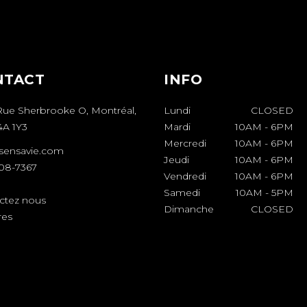
NTACT
INFO
Rue Sherbrooke O, Montréal,
Lundi
CLOSED
A 1Y3
Mardi
10AM
-
6PM
Mercredi
10AM
-
6PM
sensavie.com
Jeudi
10AM
-
6PM
508-7367
Vendredi
10AM
-
6PM
Samedi
10AM
-
5PM
ctez nous
Dimanche
CLOSED
res