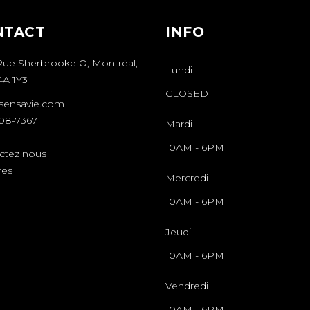
NTACT
INFO
Rue Sherbrooke O, Montréal,
Lundi
A 1Y3
CLOSED
sensavie.com
508-7367
Mardi
10AM
-
6PM
ctez nous
res
Mercredi
10AM
-
6PM
Jeudi
10AM
-
6PM
Vendredi
10AM
-
6PM