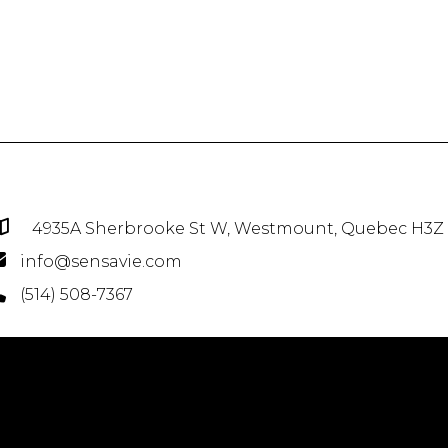
4935A Sherbrooke St W, Westmount, Quebec H3Z
info@sensavie.com
(514) 508-7367