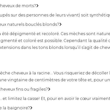
 cheveux de morts?
upés sur des personnes de leurs vivant) soit synthétiq
eveux naturels bouclés blonds?
à été dépigmenté et recoloré. Ces mèches sont naturel
nté et coloré est possible. Cependant la qualité du 
 extensions dans les tons blonds lorsqu’il s’agit de ch
 sèche cheveux à la racine… Vous risqueriez de décoller
ne vingtaine de centimètres de votre tête et, pour un l
heveux fins ou fragiles?
… et limitez la casse! Et, pour en avoir le cœur vraimen
e la baignoire?