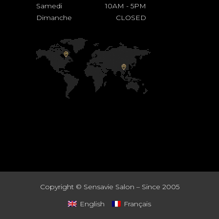
Samedi
10AM
-
5PM
Dimanche
CLOSED
Copyright ©
Sensavie Salon – Since 2005
English
Français